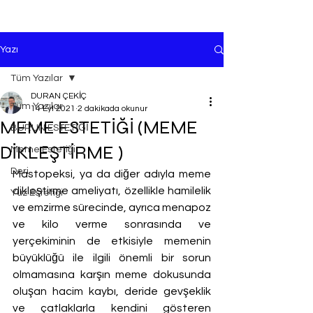
Yazı
Tüm Yazılar
DURAN ÇEKİÇ
Tüm Yazılar
14 Eyl 2021
2 dakikada okunur
MEME ESTETİĞİ (MEME
BURUN ESTETİĞİ
DİKLEŞTİRME )
Meme Estetiği
Deri
Mastopeksi, ya da diğer adıyla meme 
dikleştirme ameliyatı, özellikle hamilelik 
Yüz Estetiği
ve emzirme sürecinde, ayrıca menapoz 
ve kilo verme sonrasında ve 
yerçekiminin de etkisiyle memenin 
büyüklüğü ile ilgili önemli bir sorun 
olmamasına karşın meme dokusunda 
oluşan hacim kaybı, deride gevşeklik 
ve çatlaklarla kendini gösteren 