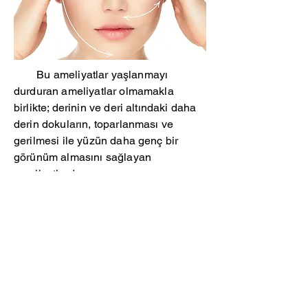
Bu ameliyatlar yaşlanmayı
durduran ameliyatlar olmamakla
birlikte; derinin ve deri altındaki daha
derin dokuların, toparlanması ve
gerilmesi ile yüzün daha genç bir
görünüm almasını sağlayan
ameliyatlardır.
Hasta ameliyattan her iki kulak
arkasında dren denen kirli kanın dışarı
atıldığı hortumlarla çıkar bu hortumları
sadece hekim ve sağlık personeli
çıkarabilir. Bu hortumlara dikkat
edilmesi gereklidir. Ameliyat
sonrasında yüz korsesi takılır ve